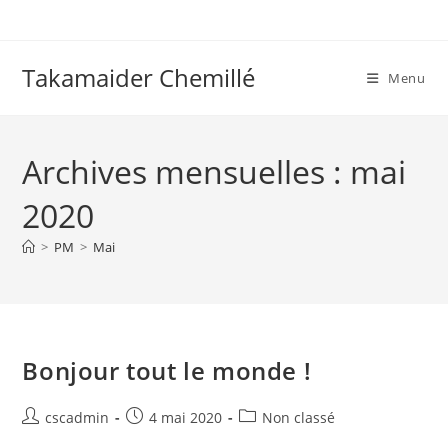
Skip
to
content
Takamaider Chemillé
Menu
Archives mensuelles : mai
2020
>
PM
>
Mai
Bonjour tout le monde !
Auteur/autrice
Publication
Post
cscadmin
4 mai 2020
Non classé
de
publiée :
category: